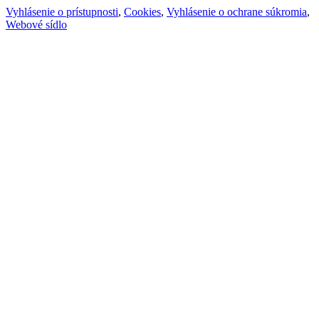
Vyhlásenie o prístupnosti
,
Cookies
,
Vyhlásenie o ochrane súkromia
,
Webové sídlo