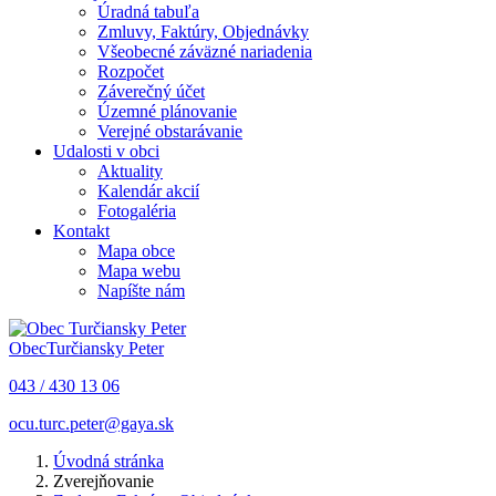
Úradná tabuľa
Zmluvy, Faktúry, Objednávky
Všeobecné záväzné nariadenia
Rozpočet
Záverečný účet
Územné plánovanie
Verejné obstarávanie
Udalosti v obci
Aktuality
Kalendár akcií
Fotogaléria
Kontakt
Mapa obce
Mapa webu
Napíšte nám
Obec
Turčiansky Peter
043 / 430 13 06
ocu.turc.peter@gaya.sk
Úvodná stránka
Zverejňovanie