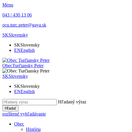
Menu
043 / 430 13 06
ocu.turc.peter@gaya.sk
SK
Slovensky
SK
Slovensky
EN
English
Obec
Turčiansky Peter
SK
Slovensky
SK
Slovensky
EN
English
Hľadaný výraz
Hľadať
rozšírené vyhľadávanie
Obec
História