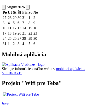
August
2026
Po
Ut
St
Št
Pia
So
Ne
27
28
29
30
31
1
2
3
4
5
6
7
8
9
10
11
12
13
14
15
16
17
18
19
20
21
22
23
24
25
26
27
28
29
30
31
1
2
3
4
5
6
Mobilná aplikácia
Sledujte informácie z nášho webu v
mobilnej aplikácii -
V OBRAZE.
Projekt "Wifi pre Teba"
hore