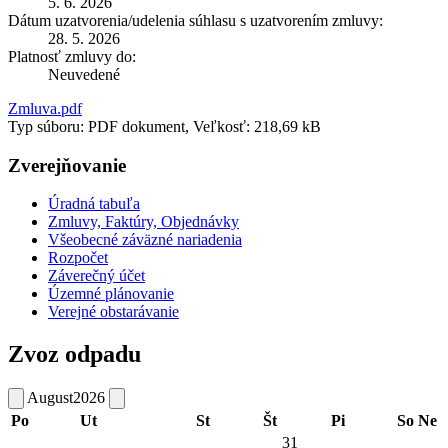
5. 6. 2026
Dátum uzatvorenia/udelenia súhlasu s uzatvorením zmluvy:
28. 5. 2026
Platnosť zmluvy do:
Neuvedené
Zmluva.pdf
Typ súboru: PDF dokument, Veľkosť: 218,69 kB
Zverejňovanie
Úradná tabuľa
Zmluvy, Faktúry, Objednávky
Všeobecné záväzné nariadenia
Rozpočet
Záverečný účet
Územné plánovanie
Verejné obstarávanie
Zvoz odpadu
August
2026
Po
Ut
St
Št
Pi
So
Ne
31