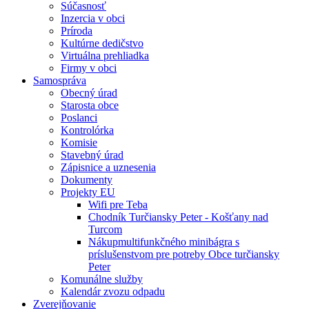
Súčasnosť
Inzercia v obci
Príroda
Kultúrne dedičstvo
Virtuálna prehliadka
Firmy v obci
Samospráva
Obecný úrad
Starosta obce
Poslanci
Kontrolórka
Komisie
Stavebný úrad
Zápisnice a uznesenia
Dokumenty
Projekty EU
Wifi pre Teba
Chodník Turčiansky Peter - Košťany nad
Turcom
Nákupmultifunkčného minibágra s
príslušenstvom pre potreby Obce turčiansky
Peter
Komunálne služby
Kalendár zvozu odpadu
Zverejňovanie