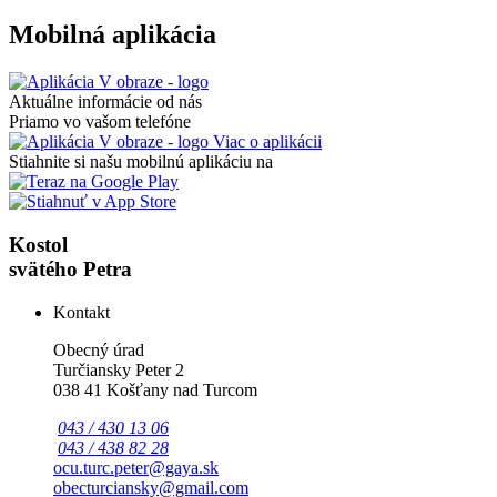
Mobilná aplikácia
Aktuálne informácie od nás
Priamo vo vašom telefóne
Viac o aplikácii
Stiahnite si našu mobilnú aplikáciu na
Kostol
svätého Petra
Kontakt
Obecný úrad
Turčiansky Peter 2
038 41 Košťany nad Turcom
043 / 430 13 06
043 / 438 82 28
ocu.turc.peter@gaya.sk
obecturciansky@gmail.com