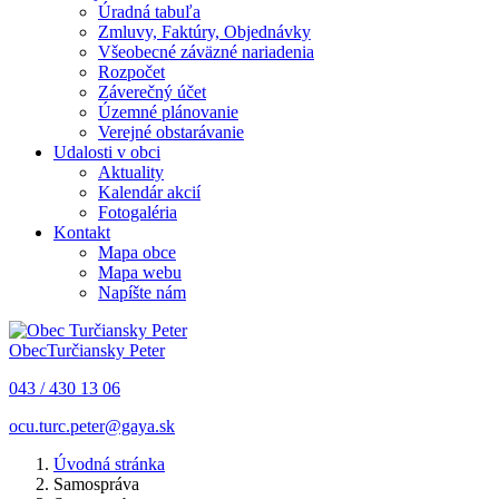
Úradná tabuľa
Zmluvy, Faktúry, Objednávky
Všeobecné záväzné nariadenia
Rozpočet
Záverečný účet
Územné plánovanie
Verejné obstarávanie
Udalosti v obci
Aktuality
Kalendár akcií
Fotogaléria
Kontakt
Mapa obce
Mapa webu
Napíšte nám
Obec
Turčiansky Peter
043 / 430 13 06
ocu.turc.peter@gaya.sk
Úvodná stránka
Samospráva