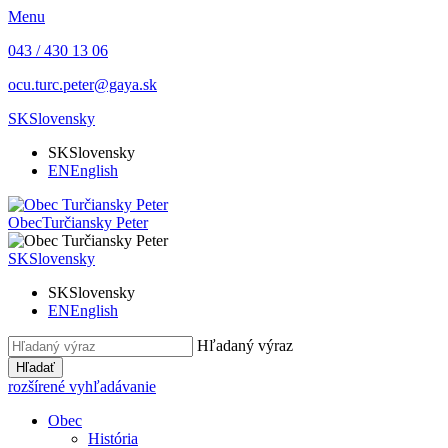
Menu
043 / 430 13 06
ocu.turc.peter@gaya.sk
SK
Slovensky
SK
Slovensky
EN
English
Obec
Turčiansky Peter
SK
Slovensky
SK
Slovensky
EN
English
Hľadaný výraz
Hľadať
rozšírené vyhľadávanie
Obec
História