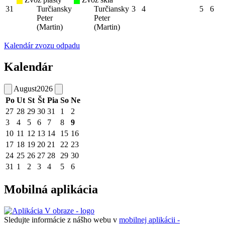
31
Turčiansky
Turčiansky
3
4
5
6
Peter
Peter
(Martin)
(Martin)
Kalendár zvozu odpadu
Kalendár
August
2026
Po
Ut
St
Št
Pia
So
Ne
27
28
29
30
31
1
2
3
4
5
6
7
8
9
10
11
12
13
14
15
16
17
18
19
20
21
22
23
24
25
26
27
28
29
30
31
1
2
3
4
5
6
Mobilná aplikácia
Sledujte informácie z nášho webu v
mobilnej aplikácii -