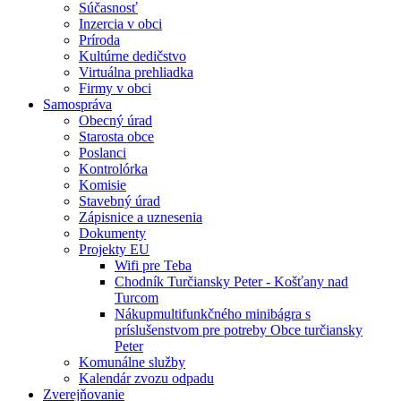
Súčasnosť
Inzercia v obci
Príroda
Kultúrne dedičstvo
Virtuálna prehliadka
Firmy v obci
Samospráva
Obecný úrad
Starosta obce
Poslanci
Kontrolórka
Komisie
Stavebný úrad
Zápisnice a uznesenia
Dokumenty
Projekty EU
Wifi pre Teba
Chodník Turčiansky Peter - Košťany nad
Turcom
Nákupmultifunkčného minibágra s
príslušenstvom pre potreby Obce turčiansky
Peter
Komunálne služby
Kalendár zvozu odpadu
Zverejňovanie