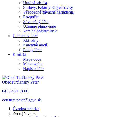
Úradná tabuľa
Zmluvy, Faktúry, Objednávky
Všeobecné záväzné nariadenia
Rozpočet
Záverečný účet
Územné plánovanie
Verejné obstarávanie
Udalosti v obci
Aktuality
Kalendár akcií
Fotogaléria
Kontakt
Mapa obce
Mapa webu
Napíšte nám
Obec
Turčiansky Peter
043 / 430 13 06
ocu.turc.peter@gaya.sk
Úvodná stránka
Zverejňovanie