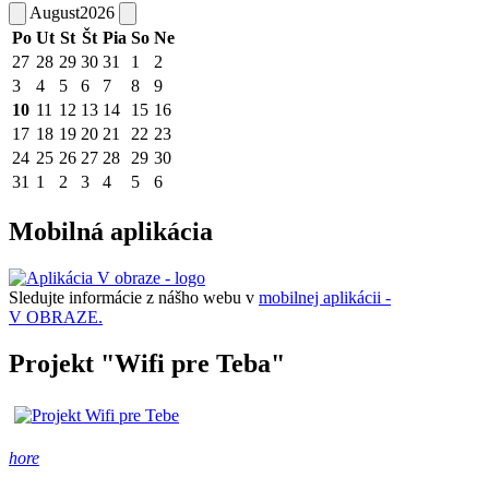
August
2026
Po
Ut
St
Št
Pia
So
Ne
27
28
29
30
31
1
2
3
4
5
6
7
8
9
10
11
12
13
14
15
16
17
18
19
20
21
22
23
24
25
26
27
28
29
30
31
1
2
3
4
5
6
Mobilná aplikácia
Sledujte informácie z nášho webu v
mobilnej aplikácii -
V OBRAZE.
Projekt "Wifi pre Teba"
hore