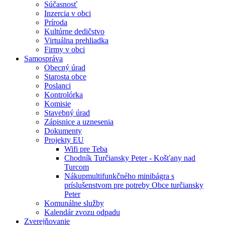
Súčasnosť
Inzercia v obci
Príroda
Kultúrne dedičstvo
Virtuálna prehliadka
Firmy v obci
Samospráva
Obecný úrad
Starosta obce
Poslanci
Kontrolórka
Komisie
Stavebný úrad
Zápisnice a uznesenia
Dokumenty
Projekty EU
Wifi pre Teba
Chodník Turčiansky Peter - Košťany nad
Turcom
Nákupmultifunkčného minibágra s
príslušenstvom pre potreby Obce turčiansky
Peter
Komunálne služby
Kalendár zvozu odpadu
Zverejňovanie