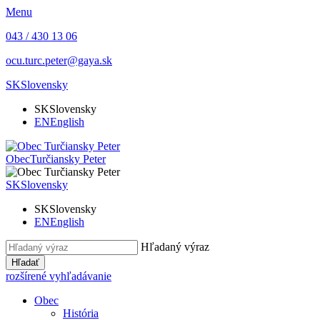
Menu
043 / 430 13 06
ocu.turc.peter@gaya.sk
SK
Slovensky
SK
Slovensky
EN
English
Obec
Turčiansky Peter
SK
Slovensky
SK
Slovensky
EN
English
Hľadaný výraz
Hľadať
rozšírené vyhľadávanie
Obec
História