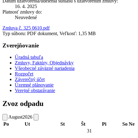
Dátum uzatvorenia/udelenia súhlasu s uzatvorením zmluvy:
16. 4. 2025
Platnosť zmluvy do:
Neuvedené
Zmluva č. 325 0610.pdf
Typ súboru: PDF dokument, Veľkosť: 1,35 MB
Zverejňovanie
Úradná tabuľa
Zmluvy, Faktúry, Objednávky
Všeobecné záväzné nariadenia
Rozpočet
Záverečný účet
Územné plánovanie
Verejné obstarávanie
Zvoz odpadu
August
2026
Po
Ut
St
Št
Pi
So
Ne
31