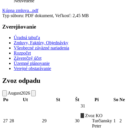
Neuvedené
Kúpna zmluva...pdf
Typ súboru: PDF dokument, Veľkosť: 2,45 MB
Zverejňovanie
Úradná tabuľa
Zmluvy, Faktúry, Objednávky
Všeobecné záväzné nariadenia
Rozpočet
Záverečný účet
Územné plánovanie
Verejné obstarávanie
Zvoz odpadu
August
2026
Po
Ut
St
Št
Pi
So
Ne
31
Zvoz KO
27
28
29
30
Turčiansky
1
2
Peter