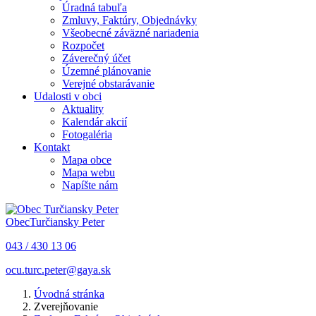
Úradná tabuľa
Zmluvy, Faktúry, Objednávky
Všeobecné záväzné nariadenia
Rozpočet
Záverečný účet
Územné plánovanie
Verejné obstarávanie
Udalosti v obci
Aktuality
Kalendár akcií
Fotogaléria
Kontakt
Mapa obce
Mapa webu
Napíšte nám
Obec
Turčiansky Peter
043 / 430 13 06
ocu.turc.peter@gaya.sk
Úvodná stránka
Zverejňovanie