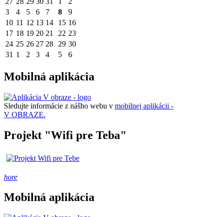
27
28
29
30
31
1
2
3
4
5
6
7
8
9
10
11
12
13
14
15
16
17
18
19
20
21
22
23
24
25
26
27
28
29
30
31
1
2
3
4
5
6
Mobilná aplikácia
Sledujte informácie z nášho webu v
mobilnej aplikácii -
V OBRAZE.
Projekt "Wifi pre Teba"
hore
Mobilná aplikácia