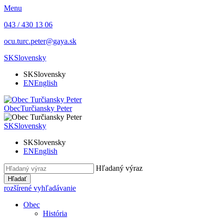
Menu
043 / 430 13 06
ocu.turc.peter@gaya.sk
SK
Slovensky
SK
Slovensky
EN
English
Obec
Turčiansky Peter
SK
Slovensky
SK
Slovensky
EN
English
Hľadaný výraz
Hľadať
rozšírené vyhľadávanie
Obec
História