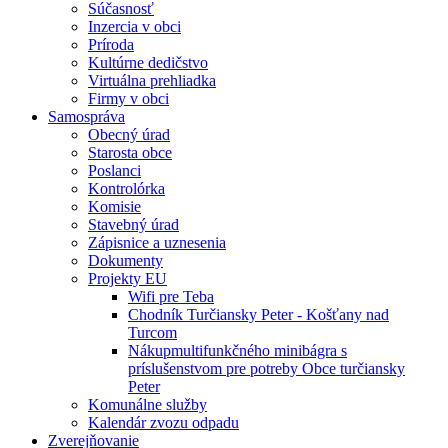
Súčasnosť
Inzercia v obci
Príroda
Kultúrne dedičstvo
Virtuálna prehliadka
Firmy v obci
Samospráva
Obecný úrad
Starosta obce
Poslanci
Kontrolórka
Komisie
Stavebný úrad
Zápisnice a uznesenia
Dokumenty
Projekty EU
Wifi pre Teba
Chodník Turčiansky Peter - Košťany nad
Turcom
Nákupmultifunkčného minibágra s
príslušenstvom pre potreby Obce turčiansky
Peter
Komunálne služby
Kalendár zvozu odpadu
Zverejňovanie