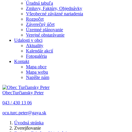
Úradná tabuľa
Zmluvy, Faktúry, Objednávky
Všeobecné záväzné nariadenia
Rozpočet
Záverečný účet
Územné plánovanie
Verejné obstarávanie
Udalosti v obci
Aktuality
Kalendár akcií
Fotogaléria
Kontakt
Mapa obce
Mapa webu
Napíšte nám
Obec
Turčiansky Peter
043 / 430 13 06
ocu.turc.peter@gaya.sk
Úvodná stránka
Zverejňovanie