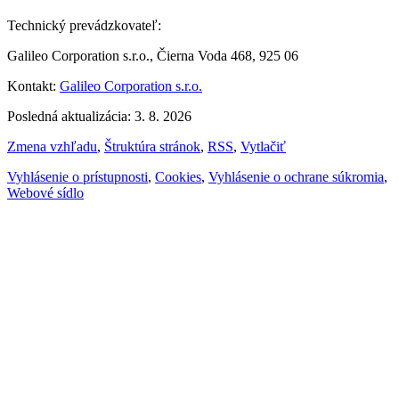
Technický prevádzkovateľ:
Galileo Corporation s.r.o., Čierna Voda 468, 925 06
Kontakt:
Galileo Corporation s.r.o.
Posledná aktualizácia: 3. 8. 2026
Zmena vzhľadu
,
Štruktúra stránok
,
RSS
,
Vytlačiť
Vyhlásenie o prístupnosti
,
Cookies
,
Vyhlásenie o ochrane súkromia
,
Webové sídlo