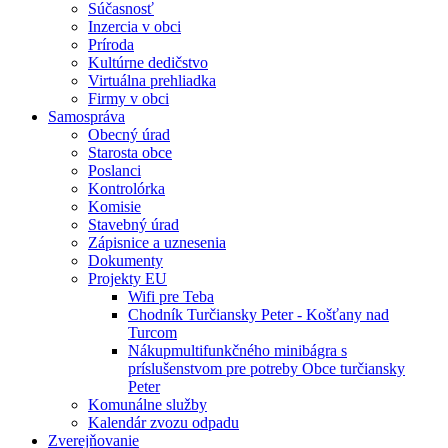
Súčasnosť
Inzercia v obci
Príroda
Kultúrne dedičstvo
Virtuálna prehliadka
Firmy v obci
Samospráva
Obecný úrad
Starosta obce
Poslanci
Kontrolórka
Komisie
Stavebný úrad
Zápisnice a uznesenia
Dokumenty
Projekty EU
Wifi pre Teba
Chodník Turčiansky Peter - Košťany nad
Turcom
Nákupmultifunkčného minibágra s
príslušenstvom pre potreby Obce turčiansky
Peter
Komunálne služby
Kalendár zvozu odpadu
Zverejňovanie