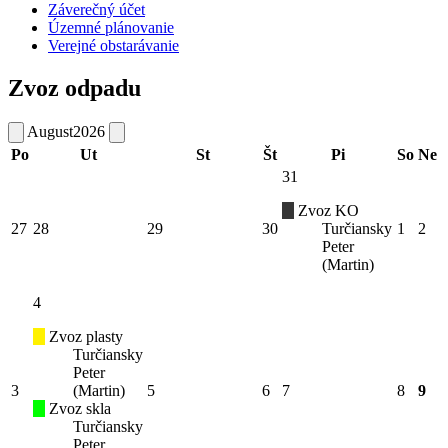
Záverečný účet
Územné plánovanie
Verejné obstarávanie
Zvoz odpadu
August
2026
Po
Ut
St
Št
Pi
So
Ne
31
Zvoz KO
27
28
29
30
Turčiansky
1
2
Peter
(Martin)
4
Zvoz plasty
Turčiansky
Peter
3
(Martin)
5
6
7
8
9
Zvoz skla
Turčiansky
Peter