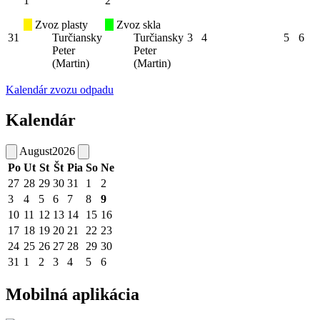
1
2
Zvoz plasty
Zvoz skla
31
Turčiansky
Turčiansky
3
4
5
6
Peter
Peter
(Martin)
(Martin)
Kalendár zvozu odpadu
Kalendár
August
2026
Po
Ut
St
Št
Pia
So
Ne
27
28
29
30
31
1
2
3
4
5
6
7
8
9
10
11
12
13
14
15
16
17
18
19
20
21
22
23
24
25
26
27
28
29
30
31
1
2
3
4
5
6
Mobilná aplikácia