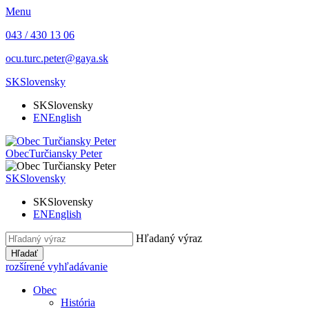
Menu
043 / 430 13 06
ocu.turc.peter@gaya.sk
SK
Slovensky
SK
Slovensky
EN
English
Obec
Turčiansky Peter
SK
Slovensky
SK
Slovensky
EN
English
Hľadaný výraz
Hľadať
rozšírené vyhľadávanie
Obec
História